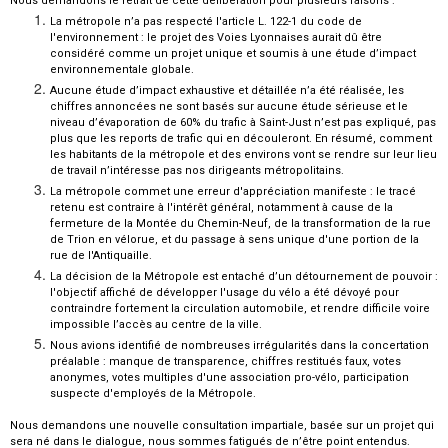
Nous demandons le retrait de cette délibération pour plusieurs raisons :
La métropole n’a pas respecté l'article L. 122-1 du code de
l'environnement : le projet des Voies Lyonnaises aurait dû être
considéré comme un projet unique et soumis à une étude d’impact
environnementale globale.
Aucune étude d’impact exhaustive et détaillée n’a été réalisée, les
chiffres annoncées ne sont basés sur aucune étude sérieuse et le
niveau d’évaporation de 60% du trafic à Saint-Just n’est pas expliqué, pas
plus que les reports de trafic qui en découleront. En résumé, comment
les habitants de la métropole et des environs vont se rendre sur leur lieu
de travail n’intéresse pas nos dirigeants métropolitains.
La métropole commet une erreur d'appréciation manifeste : le tracé
retenu est contraire à l'intérêt général, notamment à cause de la
fermeture de la Montée du Chemin-Neuf, de la transformation de la rue
de Trion en vélorue, et du passage à sens unique d'une portion de la
rue de l'Antiquaille.
La décision de la Métropole est entaché d’un détournement de pouvoir :
l'objectif affiché de développer l'usage du vélo a été dévoyé pour
contraindre fortement la circulation automobile, et rendre difficile voire
impossible l’accès au centre de la ville.
Nous avions identifié de nombreuses irrégularités dans la concertation
préalable : manque de transparence, chiffres restitués faux, votes
anonymes, votes multiples d'une association pro-vélo, participation
suspecte d'employés de la Métropole.
Nous demandons une nouvelle consultation impartiale, basée sur un projet qui
sera né dans le dialogue, nous sommes fatigués de n’être point entendus.